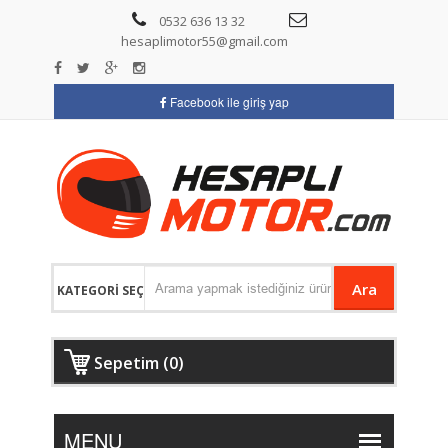
0532 636 13 32
hesaplimotor55@gmail.com
Facebook ile giriş yap
Ara
Sepetim (0)