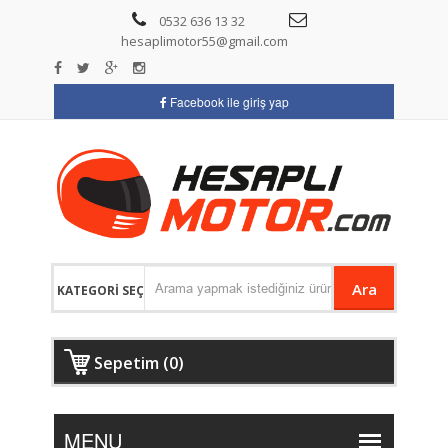
0532 636 13 32
hesaplimotor55@gmail.com
Facebook ile giriş yap
Ara
Sepetim (0)