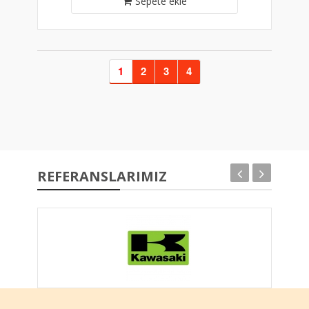
Sepete ekle
1
2
3
4
REFERANSLARIMIZ