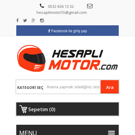
0532 636 13 32
hesaplimotor55@gmail.com
Facebook ile giriş yap
Ara
Sepetim (0)