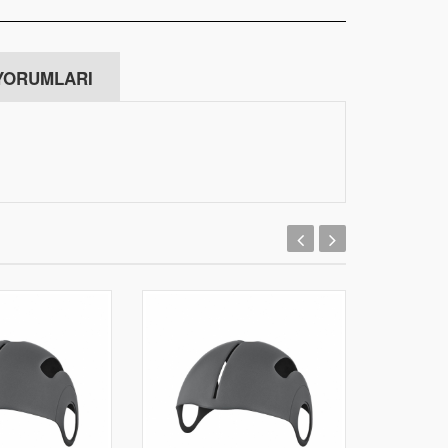
SOVS62ST)
565.00
YORUMLARI
Kawasaki Ninja 650 KRT
Edition ön fren
balatası EBC FA226HH
sint
200.00
Dainese Air Hero Yazlık
Eldiven (Siyah)
1123.00
Givi 2132Fz Yamaha Mt-
09 (17-18) Arka Çanta
Taşıyıcı
1579.00
YAMAHA MT 07 KUYRUK
GRENAJI SAĞ TARAF