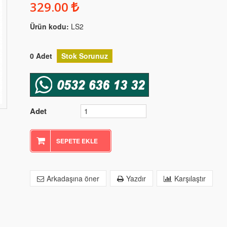
329.00
Ürün kodu:
LS2
0
Adet
Stok Sorunuz
Adet
SEPETE EKLE
Arkadaşına öner
Yazdır
Karşılaştır