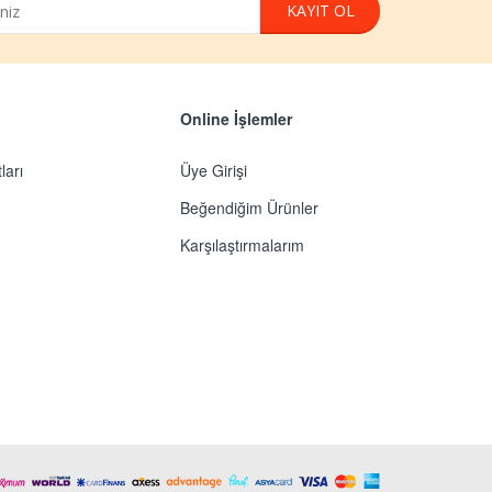
Triumph Street Twin
arka fren balatası EBC
FA214/2HH sinterli ba
200.00
Online İşlemler
honda spacy alpha
ları
Üye Girişi
silindir spacy alfa
Beğendiğim Ürünler
silindir piston segman
orıjınal urundur
Karşılaştırmalarım
5799.00
Suzuki İnazuma 250
(2013-2021) Arka Çanta
Demiri (Shad
SONZ23ST)
3949.00