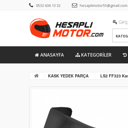
0532 636 13 32
hesaplimotor55@gmail.com
Giriş
ANASAYFA
KATEGORİLER
KASK YEDEK PARÇA
LS2 FF323 Kas