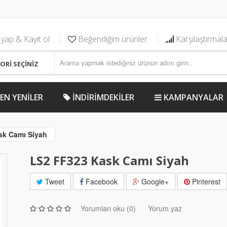
 yap & Kayıt ol
Beğendiğim ürünler
Karşılaştırmal
EN YENİLER
İNDİRİMDEKİLER
KAMPANYALAR
k Camı Siyah
LS2 FF323 Kask Camı Siyah
Tweet
Facebook
Google+
Pinterest
Yorumları oku (0)
Yorum yaz