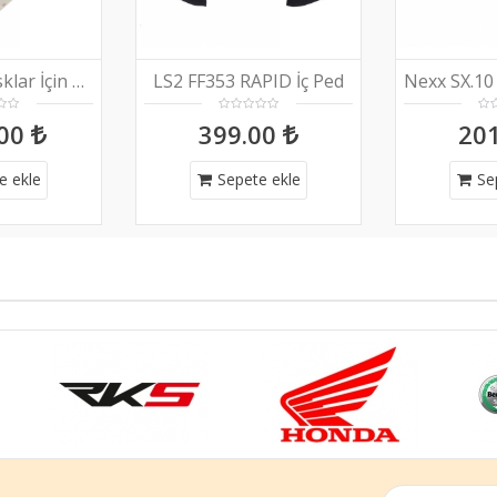
LS2 Scope Kasklar İçin Buğu Buhar Önleyici Pinlock
LS2 FF353 RAPID İç Ped
.00
399.00
20
e ekle
Sepete ekle
Se