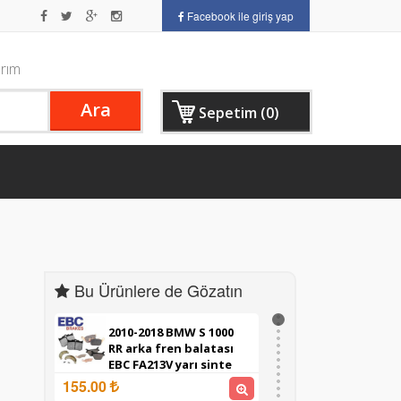
Facebook ile giriş yap
arım
Ara
Sepetim (0)
Bu Ürünlere de Gözatın
2010-2018 BMW S 1000
RR arka fren balatası
EBC FA213V yarı sinte
155.00