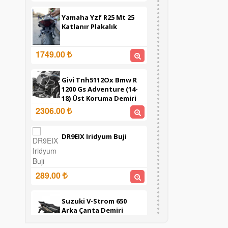
Yamaha Yzf R25 Mt 25
Katlanır Plakalık
1749.00
Givi Tnh5112Ox Bmw R
1200 Gs Adventure (14-
18) Üst Koruma Demiri
2306.00
DR9EIX Iridyum Buji
289.00
Suzuki V-Strom 650
Arka Çanta Demiri
(2012-2016) (Shad